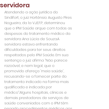
servidora
Atendendo a ação jurídica do 
Sindifort, o juiz Hortênsio Augusto Pires 
Nogueira, da 1a V.J.E.F.P, determinou 
que o IPM Saúde arque com todas as 
despesas do tratamento médico da 
servidora Ana Lúcia de Souza.A 
servidora estava enfrentando 
dificuldades para ter seus direitos 
respeitados pelo IPM Saúde. Em sua 
sentença o juiz afirma “Não parece 
razoável, e nem legal, que o 
promovido ofereça 'meia saúde', 
recusando-se a fornecer parte do 
tratamento indicado na forma mais 
qualificada e indicada por 
médico”.Alguns hospitais, clinicas e 
demais prestadores de serviços de 
saúde conveniados com o IPM têm 
negado procedimentos médicos aos 