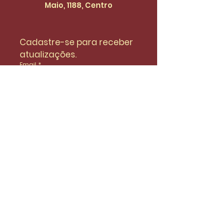
Maio, 1188, Centro
Cadastre-se para receber 
atualizações.
Email
*
Enviar
Desejo fazer parte da lista de 
do SinidiFort para receber 
atualizações e novidades.
*
Envie uma mensagem
Nome