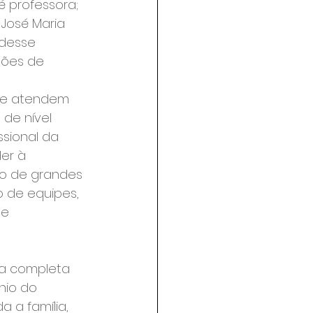
é professora; 
 José Maria 
 desse 
ções de 
ue atendem 
de nível 
sional da 
er à 
no de grandes 
 de equipes, 
e 
a completa 
nio do 
 a família, 