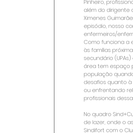
Pinheiro, profissi
além do dirigente 
Ximenes Guimarães
episódio, nosso c
enfermeiros/enfer
Como funciona a e
às famílias próxim
secundário (UPAs) 
área tem espaço p
população quando 
desafios quanto à 
ou enfrentando re
profissionais dessa
No quadro Sind+Cu
de lazer, onde o a
Sindifort com o Clu