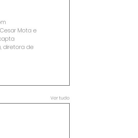
om 
Cesar Mota e 
 capta 
 diretora de 
Ver tudo