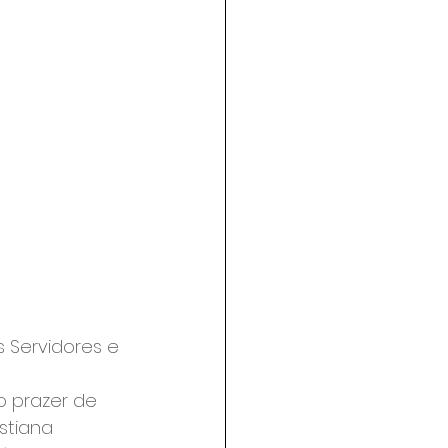
 Servidores e 
o prazer de 
stiana 