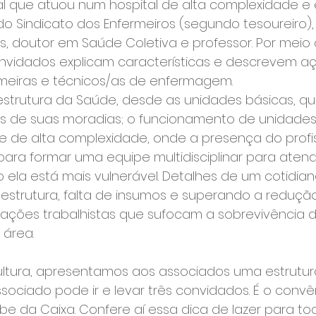
onal que atuou num hospital de alta complexidade e 
do Sindicato dos Enfermeiros (segundo tesoureiro),
, doutor em Saúde Coletiva e professor. Por meio
onvidados explicam características e descrevem a
meiras e técnicos/as de enfermagem.
strutura da Saúde, desde as unidades básicas, q
as de suas moradias; o funcionamento de unidades 
e de alta complexidade, onde a presença do profis
ara formar uma equipe multidisciplinar para atend
ela está mais vulnerável. Detalhes de um cotidia
estrutura, falta de insumos e superando a redução
lações trabalhistas que sufocam a sobrevivência d
 área.
ltura, apresentamos aos associados uma estrutur
ssociado pode ir e levar três convidados. É o convê
be da Caixa. Confere aí essa dica de lazer para toda