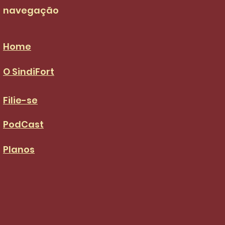
navegação
Home
O SindiFort
Filie-se
PodCast
Planos