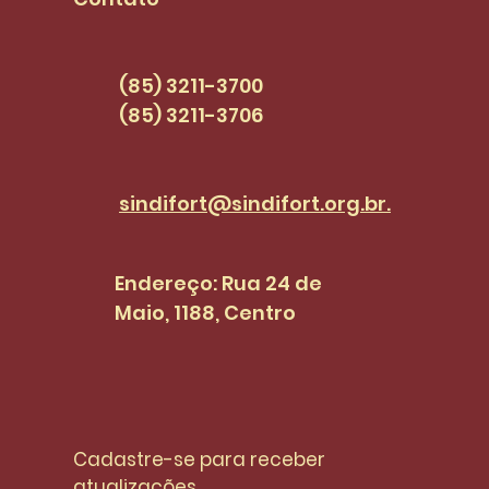
servidores(as) |
SINDI+FORT EPISÓDIO 47
(85) 3211-3700
(85) 3211-3706
sindifort@sindifort.org.br.
Endereço: Rua 24 de
Maio, 1188, Centro
Cadastre-se para receber 
atualizações.