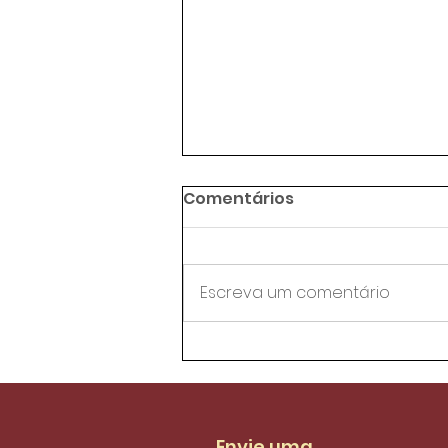
Comentários
Escreva um comentário
Agentes de trânsito da
AMC aprovam proposta
de reestruturação do
PCCS
Envie uma