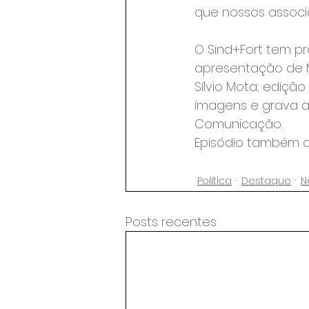
que nossos associa
O Sind+Fort tem p
apresentação de M
Sílvio Mota; edição
imagens e grava a
Comunicação.
Episódio também d
Política
Destaque
N
Posts recentes