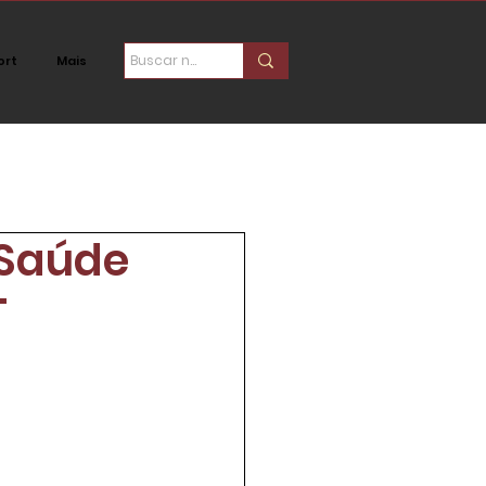
ort
Mais
ica
Social
 Saúde
T