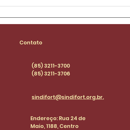
Aílton Lopes assume
Sind
mandato e se
piso
compromete com
seja
pautas dos
PCC
Contato
servidores(as) |
SINDI+FORT EPISÓDIO 47
(85) 3211-3700
(85) 3211-3706
sindifort@sindifort.org.br.
Endereço: Rua 24 de
Maio, 1188, Centro