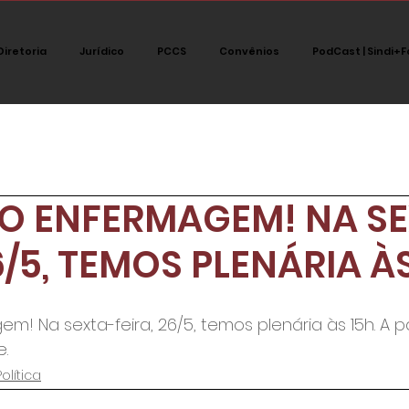
Diretoria
Jurídico
PCCS
Convênios
PodCast | Sindi+F
tegoria
Jurídico
Notícias
Destaque
Polít
O ENFERMAGEM! NA SE
PodCast Sindi+fort
6/5, TEMOS PLENÁRIA À
! Na sexta-feira, 26/5, temos plenária às 15h. A pa
e.
Política