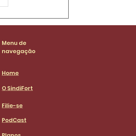
ifort luta para que
 salarial dos garis
 de R$ 3.036,00 no
S da categoria
Menu de
navegação
Home
O SindiFort
Filie-se
PodCast
Planos