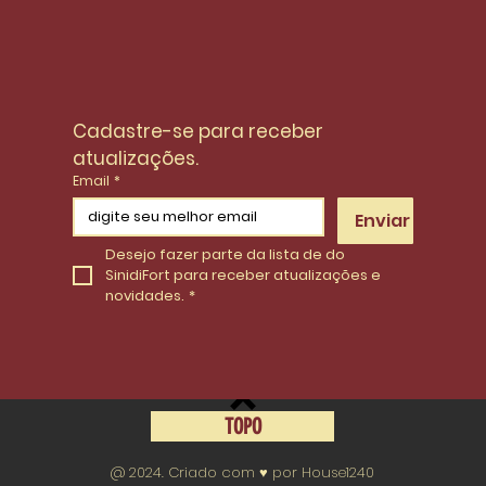
Cadastre-se para receber 
atualizações.
Email
*
Enviar
Desejo fazer parte da lista de do 
SinidiFort para receber atualizações e 
novidades.
*
TOPO
@ 2024. Criado com ♥ por House1240