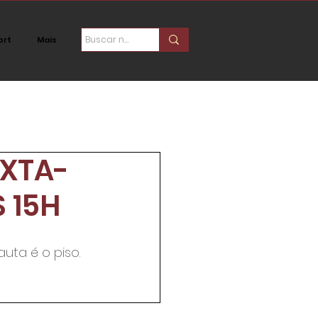
ort
Mais
ica
Social
XTA-
S 15H
uta é o piso. 