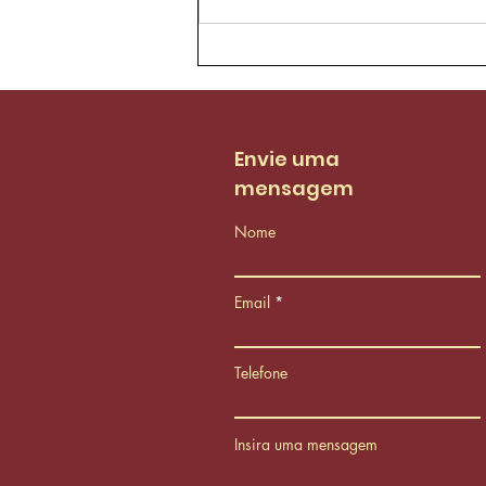
Agentes de trânsito da
AMC aprovam proposta
de reestruturação do
PCCS
Envie uma
mensagem
Nome
Email
Telefone
Insira uma mensagem