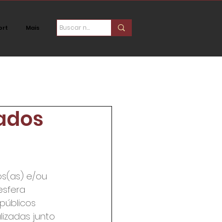
ort
Mais
ica
Social
ados
esfera 
públicos 
lizadas junto 