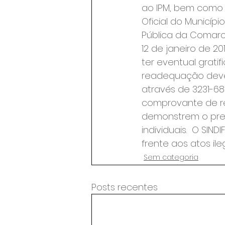
ao IPM, bem como 
Oficial do Municíp
Pública da Comarc
12 de janeiro de 20
ter eventual grati
readequação deve
através de 3231-6
comprovante de re
demonstrem o prej
individuais.  O SI
frente aos atos il
Sem categoria
Posts recentes