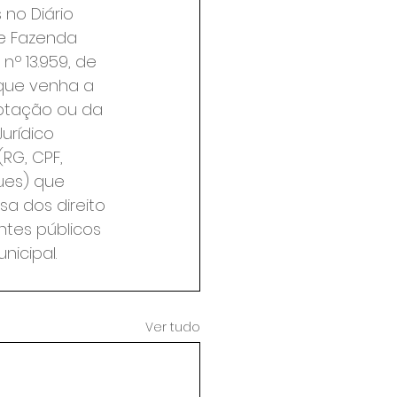
no Diário 
de Fazenda 
º 13.959, de 
 que venha a 
aptação ou da 
rídico 
RG, CPF, 
ues) que 
a dos direito 
ntes públicos 
nicipal.
Ver tudo