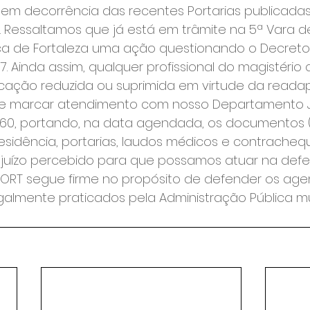
em decorrência das recentes Portarias publicadas 
io. Ressaltamos que já está em trâmite na 5ª Vara 
a de Fortaleza uma ação questionando o Decreto n
17. Ainda assim, qualquer profissional do magistério
ficação reduzida ou suprimida em virtude da read
 marcar atendimento com nosso Departamento Ju
860, portando, na data agendada, os documentos (
sidência, portarias, laudos médicos e contracheq
uízo percebido para que possamos atuar na defes
NDIFORT segue firme no propósito de defender os age
egalmente praticados pela Administração Pública mu