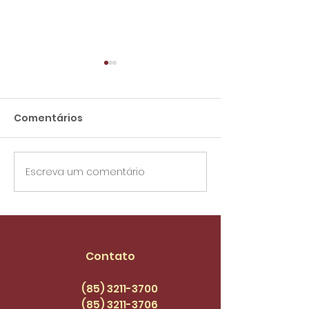
Comentários
Escreva um comentário
Edital de Co
A enfermagem como
pilar da Saúde no
Brasil | SIND+FORT
PODCAST EPISÓDIO 44
Contato
(85) 3211-3700
(85) 3211
-3706