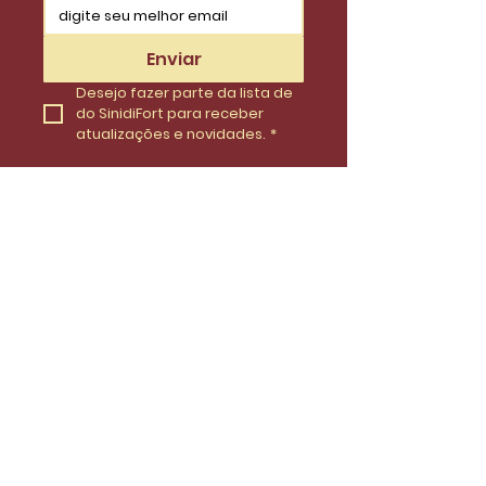
Enviar
Desejo fazer parte da lista de 
do SinidiFort para receber 
atualizações e novidades.
*
Envie uma mensagem
Nome
Email
Telefone
Insira uma mensagem