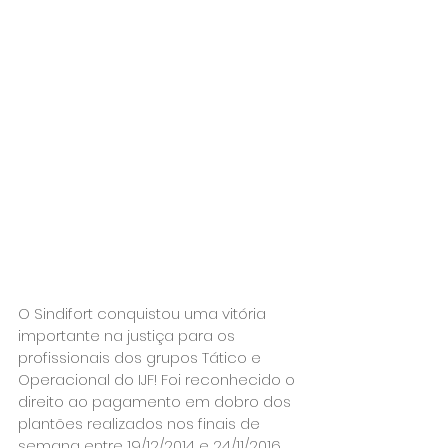
O Sindifort conquistou uma vitória 
importante na justiça para os 
profissionais dos grupos Tático e 
Operacional do IJF! Foi reconhecido o 
direito ao pagamento em dobro dos 
plantões realizados nos finais de 
semana entre 19/12/2014 e 24/11/2016. 