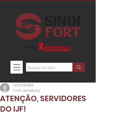
haroldob83
1 min de leitura
ATENÇÃO, SERVIDORES
DO IJF!