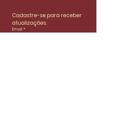
Cadastre-se para receber 
atualizações.
Email
*
Enviar
Desejo fazer parte da lista de 
do SinidiFort para receber 
atualizações e novidades.
*
Envie uma mensagem
Nome
Email