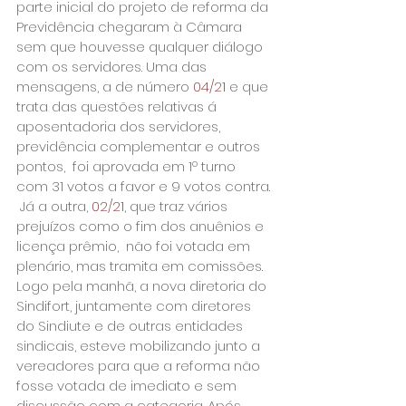
parte inicial do projeto de reforma da 
Previdência chegaram à Câmara 
sem que houvesse qualquer diálogo 
com os servidores. Uma das 
mensagens, a de número 
04/21
 e que 
trata das questões relativas á 
aposentadoria dos servidores, 
previdência complementar e outros 
pontos,  foi aprovada em 1º turno 
com 31 votos a favor e 9 votos contra. 
 Já a outra,
 02/21
, que traz vários 
prejuízos como o fim dos anuênios e 
licença prêmio,  não foi votada em 
plenário, mas tramita em comissões.
Logo pela manhã, a nova diretoria do 
Sindifort, juntamente com diretores 
do Sindiute e de outras entidades 
sindicais, esteve mobilizando junto a 
vereadores para que a reforma não 
fosse votada de imediato e sem 
discussão com a categoria. Após 