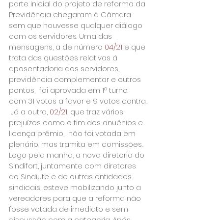
parte inicial do projeto de reforma da 
Previdência chegaram à Câmara 
sem que houvesse qualquer diálogo 
com os servidores. Uma das 
mensagens, a de número 
04/21
 e que 
trata das questões relativas á 
aposentadoria dos servidores, 
previdência complementar e outros 
pontos,  foi aprovada em 1º turno 
com 31 votos a favor e 9 votos contra. 
 Já a outra,
 02/21
, que traz vários 
prejuízos como o fim dos anuênios e 
licença prêmio,  não foi votada em 
plenário, mas tramita em comissões.
Logo pela manhã, a nova diretoria do 
Sindifort, juntamente com diretores 
do Sindiute e de outras entidades 
sindicais, esteve mobilizando junto a 
vereadores para que a reforma não 
fosse votada de imediato e sem 
discussão com a categoria. Após 