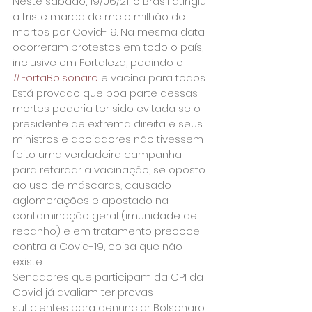
Neste sábado, 19/06/21, o Brasil atingiu 
a triste marca de meio milhão de 
mortos por Covid-19. Na mesma data 
ocorreram protestos em todo o país, 
inclusive em Fortaleza, pedindo o 
#FortaBolsonaro
 e vacina para todos.
Está provado que boa parte dessas 
mortes poderia ter sido evitada se o 
presidente de extrema direita e seus 
ministros e apoiadores não tivessem 
feito uma verdadeira campanha 
para retardar a vacinação, se oposto 
ao uso de máscaras, causado 
aglomerações e apostado na 
contaminação geral (imunidade de 
rebanho) e em tratamento precoce 
contra a Covid-19, coisa que não 
existe.
Senadores que participam da CPI da 
Covid já avaliam ter provas 
suficientes para denunciar Bolsonaro 