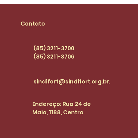
mandato e se
piso
compromete com
seja
pautas dos
PCC
Contato
servidores(as) |
SINDI+FORT EPISÓDIO 47
(85) 3211-3700
(85) 3211-3706
sindifort@sindifort.org.br.
Endereço: Rua 24 de
Maio, 1188, Centro