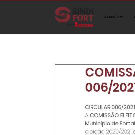
O SindiFort
All Posts
Network
Sem ca
COMISSÃ
Imprensa
Tecnologia
006/202
CIRCULAR 006/2021 F
A 
COMISSÃO ELEITO
Município de Forta
eleição 2020/2021 d