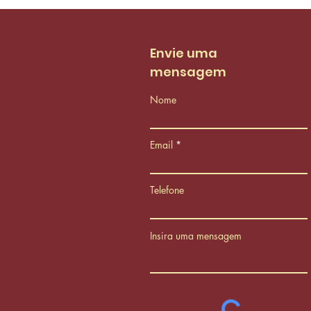
AMC aprovam proposta
de reestruturação do
PCCS
Envie uma
mensagem
Nome
Email
Telefone
Insira uma mensagem