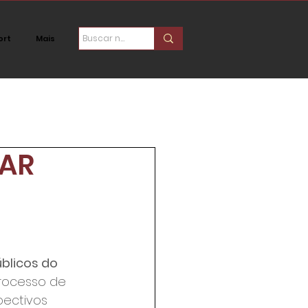
ort
Mais
ica
Social
LAR
blicos do 
rocesso de 
pectivos 