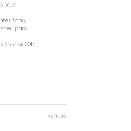
s seus 
tes ficou, 
ares, para 
s 8h e as 20h, 
Ver tudo