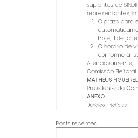
suplentes do SINDI
representantes, in
O prazo para e
automaticamen
hoje, 11 de jane
O horário de v
conforme a lis
Atenciosamente,
Comissão Eleitoral 
MATHEUS FIGUEIRED
Presidente da Comis
ANEXO
Jurídico
Notícias
Posts recentes