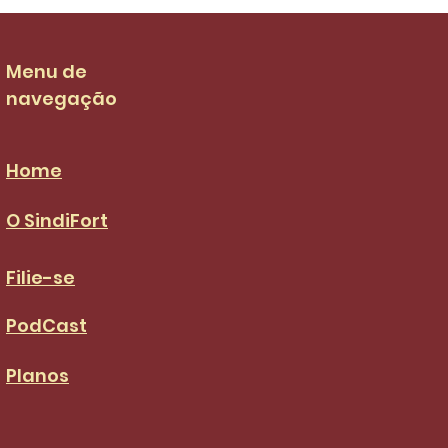
 salarial dos garis
 de R$ 3.036,00 no
S da categoria
Menu de
navegação
Home
O SindiFort
Filie-se
PodCast
Planos