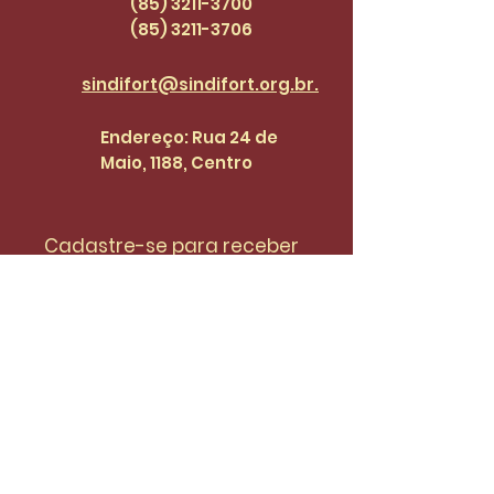
47
(85) 3211-3700
(85) 3211
-3706
sindifort@sindifort.org.br.
Endereço: Rua 24 de
Maio, 1188, Centro
Cadastre-se para receber 
atualizações.
Email
*
Enviar
Desejo fazer parte da lista de 
do SinidiFort para receber 
atualizações e novidades.
*