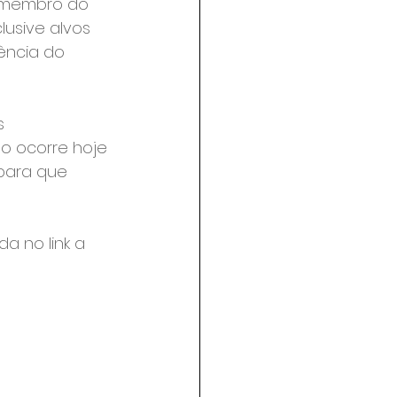
a membro do 
lusive alvos 
ência do 
s 
o ocorre hoje 
para que 
a no link a 