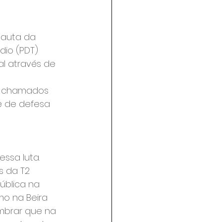
pauta da 
dio (PDT) 
l através de 
do chamados 
e de defesa 
ssa luta. 
s da T2 
blica na 
o na Beira 
mbrar que na 