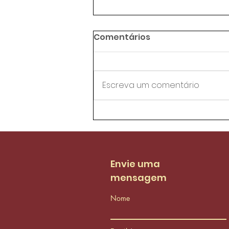
Comentários
Escreva um comentário
Agentes de trânsito da
AMC aprovam proposta
de reestruturação do
PCCS
Envie uma
mensagem
Nome