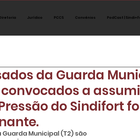
Diretoria
Jurídico
PCCS
Convênios
PodCast | Sindi+F
tegoria
Jurídico
Notícias
Destaque
Polít
ados da Guarda Muni
PodCast Sindi+fort
o convocados a assumi
Pressão do Sindifort fo
nante.
Guarda Municipal (T2) são
