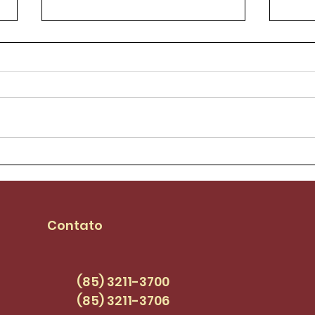
Aílton Lopes assume
Sind
mandato e se
piso
compromete com
seja
pautas dos
PCC
Contato
servidores(as) |
SINDI+FORT EPISÓDIO 47
(85) 3211-3700
(85) 3211-3706