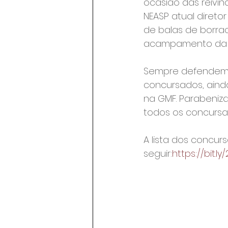
ocasião das reivin
NEASP atual diretor
de balas de borra
acampamento da 2
Sempre defendemo
concursados, aind
na GMF. Parabeniz
todos os concursad
A lista dos concur
seguir:
https://bit.l