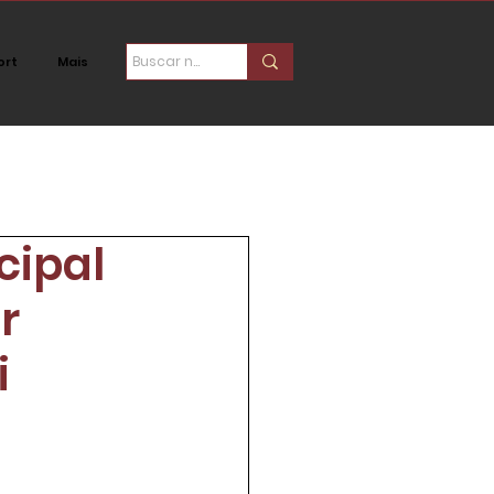
ort
Mais
ica
Social
cipal
r
i