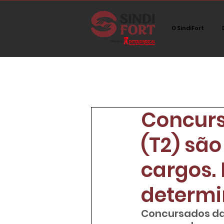
O SindiFort
All Posts
Network
Sem ca
Concurs
Imprensa
Tecnologia
(T2) sã
cargos. 
determi
Concursados da 