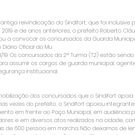
tiga reivindicação do Sindifort, que foi inclusive 
2019 e de anos anteriores, o prefeito Roberto Cláu
u a convocar os concursados da Guarda Municipa
 Diário Oficial do Mu
03/19. Os concursados da 2ª Turma (T2) estão sen
ra assumir os cargos de guarda municipal, agent
egurança institucional.
mobilização dos concursados que o Sindifort apoia e
as vezes do prefeito, o Sindifort apoiou integrante
to em frente ao Paço Municipal, em audiência pú
res e em diversos atos realizados na cidade, com
ais de 600 pessoa em marcha. Não deixamos de le