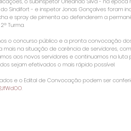
dicações, o subinspetor Orleando Silva - na époc
 do Sindifort - e inspetor Jonas Gonçalves foram inc
cha e spray de pimenta ao defenderem a perman
ª Turma.

s o concurso público e a pronta convocação do
a mais na situação de carência de servidores, com
amos aos novos servidores e continuamos na luta 
os sejam efetivados o mais rápido possível.

sados e o Edital de Convocação podem ser conferid
y/2JfWdOO
.
