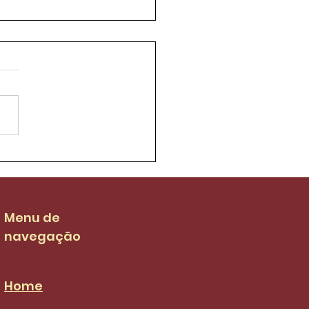
ifort luta para que
 salarial dos garis
 de R$ 3.036,00 no
S da categoria
Menu de
navegação
Home