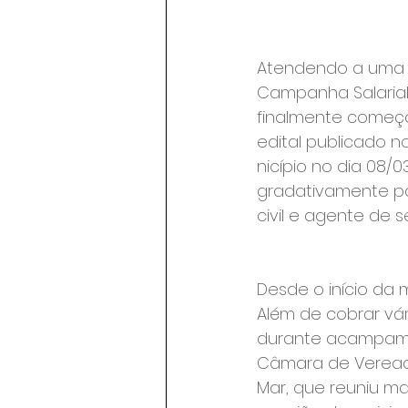
Atendendo a uma an
Campanha Salarial 
finalmente começo
edital publicado no
nicípio no dia 08/
gradativamente pa
civil e agente de s
Desde o início da 
Além de cobrar vári
durante acampamen
Câmara de Vereado
Mar, que reuniu m