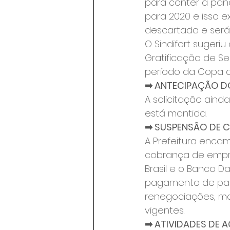
para conter a pan
para 2020 e isso e
descartada e será
O Sindifort sugeri
Gratificação de Se
período da Copa do
➡ ANTECIPAÇÃO DO
A solicitação aind
está mantida.
➡ SUSPENSÃO DE 
A Prefeitura encam
cobrança de empré
Brasil e o Banco D
pagamento de par
renegociações, m
vigentes.
➡ ATIVIDADES DE A