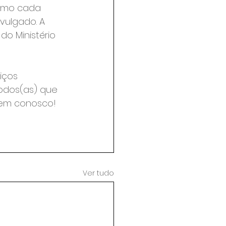
omo cada 
vulgado. A 
o Ministério 
iços 
odos(as) que 
em conosco!

Ver tudo