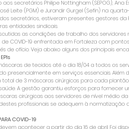
o aos secretários Philipe Nottingham (SEPOG), Ana Es
osé Leite (PGM) e Jurandir Gurgel (Sefin) na quarta-f
m dos secretários, estiveram presentes gestores da 
ras entidades sindicais.
scutidas as condições de trabalho dos servidores 
 de COVID-19 enfrentada em Fortaleza com pontos
avés de ofício. Veja abaixo alguns dos principais e
EPIs
r máscaras de tecidos até o dia 18/04 a todos os ser
o presencialmente em serviços essenciais. Além di
m total de 3 máscaras cirúrgicas para cada plantão
saúde. A gestão garantiu esforços para fornecer 
caras cirúrgicas aos servidores de nível médio da
destes profissionais se adequem à normatização do
PARA COVID-19
evem acontecer a partir do dia 16 de abril. Foi dispo