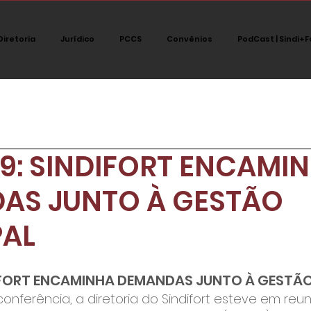
Diretoria
Jurídico
PCCS
Convênios
PodCast | Sindi+F
tegoria
Jurídico
Notícias
Destaque
Polít
9: SINDIFORT ENCAMI
PodCast Sindi+fort
AS JUNTO À GESTÃO
PAL
DIFORT ENCAMINHA DEMANDAS JUNTO À GESTÃO
onferência, a diretoria do Sindifort esteve em reun