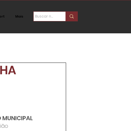
ort
Mais
ica
Social
NHA
 MUNICIPAL
ião 