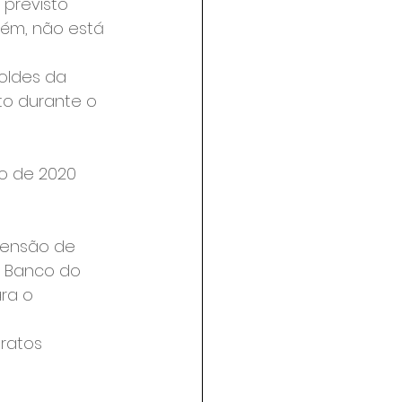
previsto 
rém, não está 
oldes da 
to durante o 
o de 2020 
pensão de 
o Banco do 
ra o 
ratos 