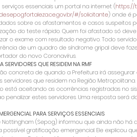
 serviços essenciais um portal na internet (
https://
e.sepog.fortaleza.ce.gov.br/#/solicitante
) onde é p
 dados sobre os afastamentos e casos suspeitos p
zação do teste rápido. Quem foi afastado só deve 
izar o exame com resultado negativo. Todo servido
rência de um quadro de síndrome gripal deve faz
rtador do novo Coronavírus.
A SERVIDORES QUE RESIDEM NA RMF
o concreta de quando a Prefeitura irá assegurar 
os servidores que residem na Região Metropolitana. 
o está aceitando as ocorrências registradas no si
 penalizar estes servidores. Uma resposta será da
MERGENCIAL PARA SERVIÇOS ESSENCIAIS
pe Nottingham (Sepog) informou que ainda não há 
possível gratificação emergencial. Ele explicou qu