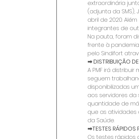
extraordinária junt
(adjunta da SMS), J
abril de 2020. Alé
integrantes de out
Na pauta, foram di
frente à pandemia
pelo Sindifort atr
➡ DISTRIBUIÇÃO DE 
A PMF irá distribui
seguem trabalhand
disponibilizadas u
aos servidores da 
quantidade de más
que as atividades 
da Saúde.
➡TESTES RÁPIDOS 
Os testes rápidos d