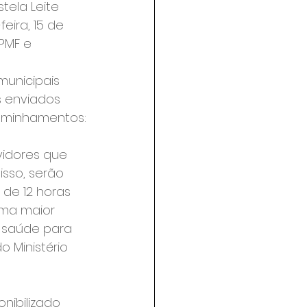
tela Leite 
eira, 15 de 
PMF e 
municipais 
 enviados 
ncaminhamentos:
vidores que 
sso, serão 
 de 12 horas 
uma maior 
 saúde para 
 Ministério 
nibilizado 