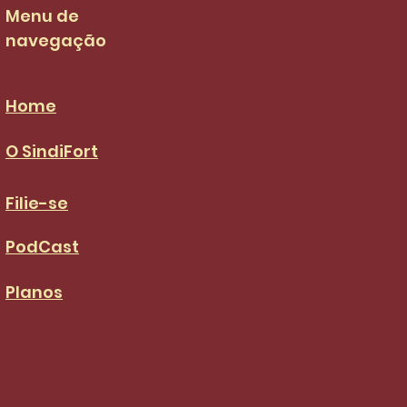
S da categoria
Menu de
navegação
Home
O SindiFort
Filie-se
PodCast
Planos