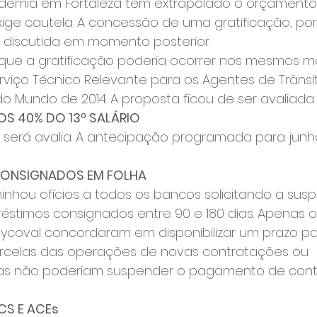
demia em Fortaleza têm extrapolado o orçamento 
xige cautela. A concessão de uma gratificação, po
 discutida em momento posterior.
u que a gratificação poderia ocorrer nos mesmos m
rviço Técnico Relevante para os Agentes de Trânsi
 Mundo de 2014. A proposta ficou de ser avaliada.
S 40% DO 13º SALÁRIO
a será avalia. A antecipação programada para junh
CONSIGNADOS EM FOLHA
inhou ofícios a todos os bancos solicitando a sus
stimos consignados entre 90 e 180 dias. Apenas 
aycoval concordaram em disponibilizar um prazo pa
celas das operações de novas contratações ou 
as não poderiam suspender o pagamento de cont
CS E ACEs