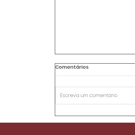
Comentários
Escreva um comentário
Agentes de trânsito da
AMC aprovam proposta
de reestruturação do