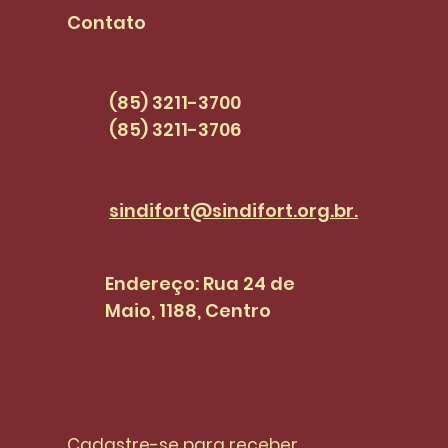
pautas dos
PCC
Contato
servidores(as) |
SINDI+FORT EPISÓDIO 47
(85) 3211-3700
(85) 3211-3706
sindifort@sindifort.org.br.
Endereço: Rua 24 de
Maio, 1188, Centro
Cadastre-se para receber 