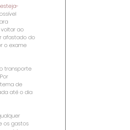
testeja-
ossível 
ara 
voltar ao 
r afastado do 
er o exame 
o transporte 
Por 
stema de 
da até o dia 
qualquer 
e os gastos 