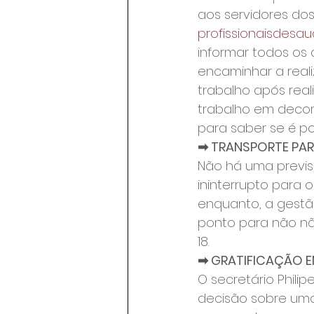
aos servidores dos
profissionaisdesaud
informar todos os
encaminhar a reali
trabalho após real
trabalho em decor
para saber se é po
➡ TRANSPORTE PAR
Não há uma previsã
ininterrupto para 
enquanto, a gestã
ponto para não não
18.
➡ GRATIFICAÇÃO E
O secretário Phili
decisão sobre uma 