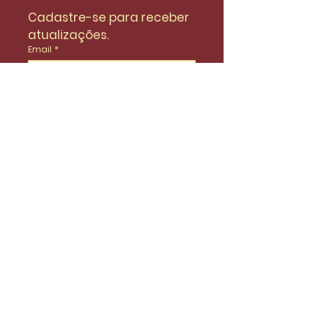
Cadastre-se para receber 
atualizações.
Email
*
Enviar
Desejo fazer parte da lista de 
do SinidiFort para receber 
atualizações e novidades.
*
Envie uma mensagem
Nome
Email