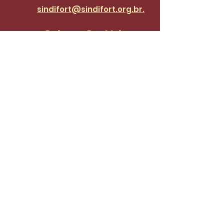
sindifort@sindifort.org.br.
Endereço: Rua 24 de
Maio, 1188, Centro
Cadastre-se para receber 
atualizações.
Email
*
Enviar
Desejo fazer parte da lista de 
do SinidiFort para receber 
atualizações e novidades.
*
Envie uma mensagem