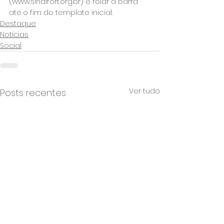
(www.sindifort.org.br) e rolar a barra 
até o fim do template inicial.
Destaque
Notícias
Social
Ver tudo
Posts recentes