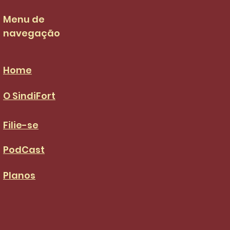
 de R$ 3.036,00 no
S da categoria
Menu de
navegação
Home
O SindiFort
Filie-se
PodCast
Planos