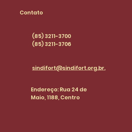
compromete com
seja
pautas dos
PCC
Contato
servidores(as) |
SINDI+FORT EPISÓDIO 47
(85) 3211-3700
(85) 3211-3706
sindifort@sindifort.org.br.
Endereço: Rua 24 de
Maio, 1188, Centro