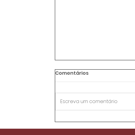
Comentários
Escreva um comentário
Agentes de trânsito da
AMC aprovam proposta