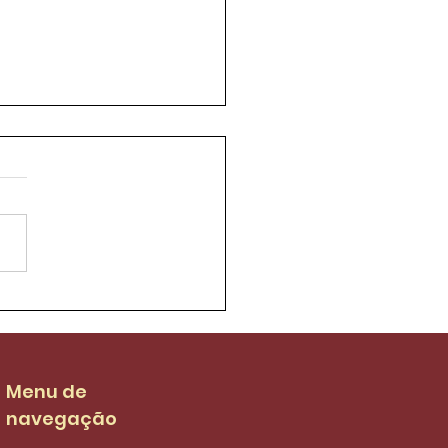
ifort luta para que
 salarial dos garis
 de R$ 3.036,00 no
S da categoria
Menu de
navegação