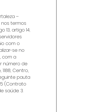
taleza – 
, nos termos 
go 13, artigo 14; 
servidores 
io com o 
lizar-se no 
, com a 
er número de 
1.188, Centro, 
seguinte pauta 
5 (Contrato 
 saúde. 3. 