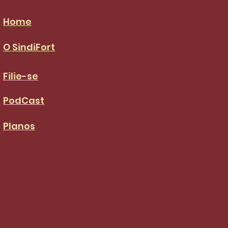
Home
O SindiFort
Filie-se
PodCast
Planos