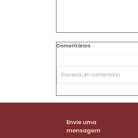
Comentários
Escreva um comentário
Agentes de trânsito da
AMC aprovam proposta
de reestruturação do
PCCS
Envie uma
mensagem