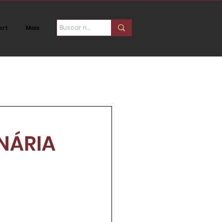
ort
Mais
ica
Social
NÁRIA