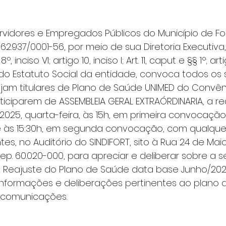
rvidores e Empregados Públicos do Município de For
562.937/0001-56, por meio de sua Diretoria Executiva
, inciso VI; artigo 10, inciso I; Art. 11, caput e §§ 1º; arti
 I, do Estatuto Social da entidade, convoca todos os 
jam titulares de Plano de Saúde UNIMED do Convên
rticiparem de ASSEMBLEIA GERAL EXTRAÓRDINARIA, a rea
2025, quarta-feira, às 15h, em primeira convocação
 e às 15:30h, em segunda convocação, com qualqu
s, no Auditório do SINDIFORT, sito à Rua 24 de Maio, 
Cep. 60.020-000, para apreciar e deliberar sobre a 
1) Reajuste do Plano de Saúde data base Junho/202
informações e deliberações pertinentes ao plano de
 comunicações.