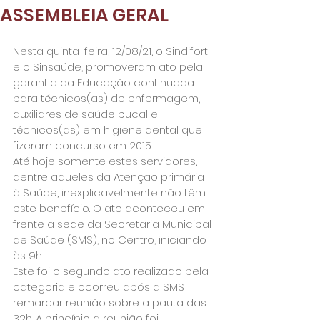
ASSEMBLEIA GERAL
Nesta quinta-feira, 12/08/21, o Sindifort 
e o Sinsaúde, promoveram ato pela 
garantia da Educação continuada 
para técnicos(as) de enfermagem, 
auxiliares de saúde bucal e 
técnicos(as) em higiene dental que 
fizeram concurso em 2015.
Até hoje somente estes servidores, 
dentre aqueles da Atenção primária 
à Saúde, inexplicavelmente não têm 
este benefício. O ato aconteceu em 
frente a sede da Secretaria Municipal 
de Saúde (SMS), no Centro, iniciando 
às 9h.
Este foi o segundo ato realizado pela 
categoria e ocorreu após a SMS 
remarcar reunião sobre a pauta das 
32h. A princípio a reunião foi 