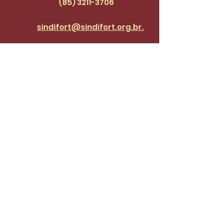
(85) 3211
-3706
sindifort@sindifort.org.br.
Endereço: Rua 24 de
Maio, 1188, Centro
Cadastre-se para receber 
atualizações.
Email
*
Enviar
Desejo fazer parte da lista de 
do SinidiFort para receber 
atualizações e novidades.
*