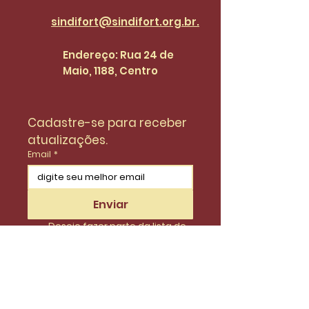
sindifort@sindifort.org.br.
Endereço: Rua 24 de
Maio, 1188, Centro
Cadastre-se para receber 
atualizações.
Email
*
Enviar
Desejo fazer parte da lista de 
do SinidiFort para receber 
atualizações e novidades.
*
Envie uma mensagem