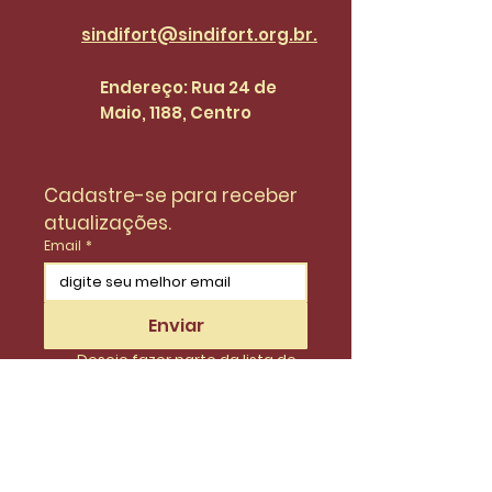
sindifort@sindifort.org.br.
Endereço: Rua 24 de
Maio, 1188, Centro
Cadastre-se para receber 
atualizações.
Email
*
Enviar
Desejo fazer parte da lista de 
do SinidiFort para receber 
atualizações e novidades.
*
Envie uma mensagem