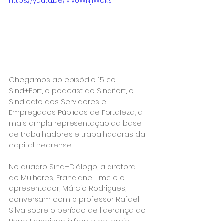
https://youtu.be/MVUWNjIWoKs
Chegamos ao episódio 15 do 
Sind+Fort, o podcast do Sindifort, o 
Sindicato dos Servidores e 
Empregados Públicos de Fortaleza, a 
mais ampla representação da base 
de trabalhadores e trabalhadoras da 
capital cearense.
No quadro Sind+Diálogo, a diretora 
de Mulheres, Franciane Lima e o 
apresentador, Márcio Rodrigues, 
conversam com o professor Rafael 
Silva sobre o período de liderança do 
Papa Francisco à frente da Igreja 