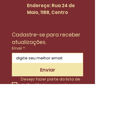
Endereço: Rua 24 de
Maio, 1188, Centro
Cadastre-se para receber 
atualizações.
Email
*
Enviar
Desejo fazer parte da lista de 
do SinidiFort para receber 
atualizações e novidades.
*
Envie uma mensagem
Nome