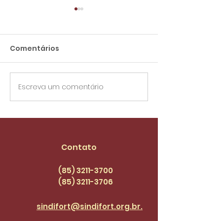
Comentários
Escreva um comentário
Novo horário de
Aviso de
funcionamento
funcionamen
Contato
(85) 3211-3700
(85) 3211
-3706
sindifort@sindifort.org.br.