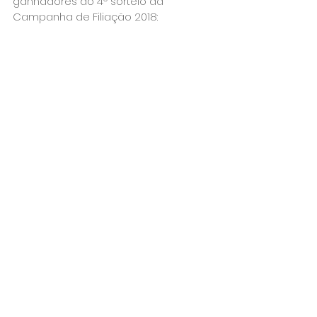
ganhadores do 4º sorteio da 
Campanha de Filiação 2018:
