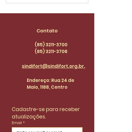
Geral, às 8h30
para informes ju
sexta-feira, 23 de 
Contato
(85) 3211-3700
(85) 3211
-3706
sindifort@sindifort.org.br.
Endereço: Rua 24 de
Maio, 1188, Centro
Cadastre-se para receber 
atualizações.
Email
*