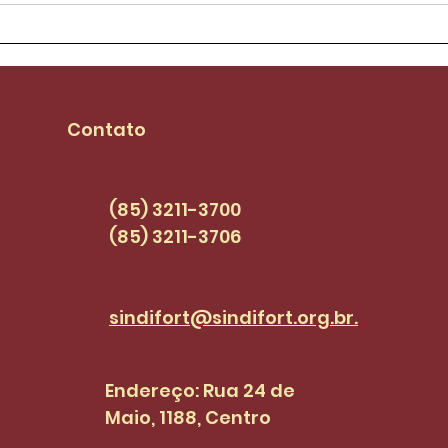
Aílton Lopes assume
Sind
mandato e se
piso
compromete com
seja
pautas dos
PCC
Contato
servidores(as) |
SINDI+FORT EPISÓDIO 47
(85) 3211-3700
(85) 3211-3706
sindifort@sindifort.org.br.
Endereço: Rua 24 de
Maio, 1188, Centro