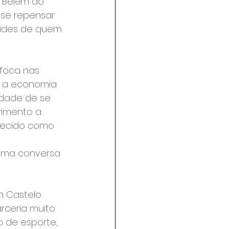
 Belém do 
 se repensar 
dades de quem 
nfoca nas 
r a economia 
idade de se 
vimento a 
lecido como 
 Uma conversa 
n Castelo 
ceria muito 
 de esporte, 