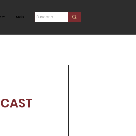
ort
Mais
ica
Social
DCAST