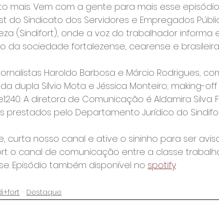
uito mais. Vem com a gente para mais esse episódio
st do Sindicato dos Servidores e Empregados Públi
leza (Sindifort), onde a voz do trabalhador informa 
o da sociedade fortalezense, cearense e brasileira
jornalistas Haroldo Barbosa e Márcio Rodrigues, c
 dupla Sílvio Mota e Jéssica Monteiro; making-off d
1240. A diretora de Comunicação é Aldamira Silva. F
s prestados pelo Departamento Jurídico do Sindifor
e, curta nosso canal e ative o sininho para ser avi
ort o canal de comunicação entre a classe trabalh
e. Episódio também disponível no 
spotify
i+fort
Destaque