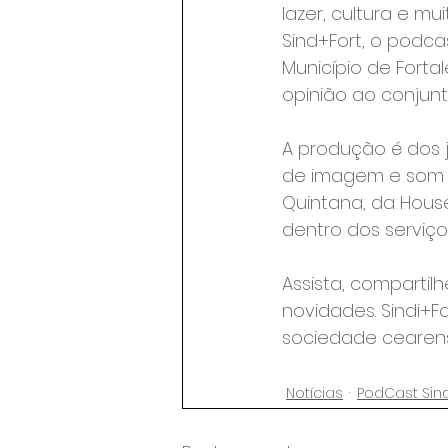
lazer, cultura e m
Sind+Fort, o podca
Município de Forta
opinião ao conjunt
A produção é dos 
de imagem e som da
Quintana, da House
dentro dos serviço
Assista, compartilh
novidades. Sindi+F
sociedade cearens
Notícias
PodCast Sind