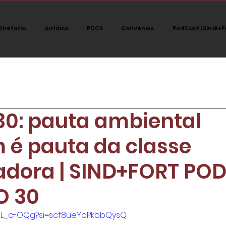
Diretoria
Jurídico
PCCS
Convênios
PodCast | Sindi+F
tegoria
Jurídico
Notícias
Destaque
Polít
0: pauta ambiental
PodCast Sindi+fort
é pauta da classe
adora | SIND+FORT PO
O 30
PUL_c-OQg?si=scf8ueYoPkbbQysQ