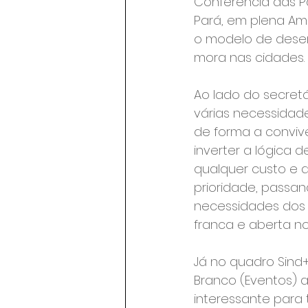
Conferência das P
Pará, em plena Ama
o modelo de desen
mora nas cidades.
Ao lado do secretá
várias necessidad
de forma a conviv
inverter a lógica 
qualquer custo e 
prioridade, passan
necessidades dos 
franca e aberta no
Já no quadro Sind+
Branco (Eventos) 
interessante para