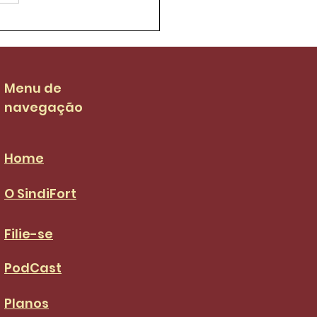
ifort luta para que
 salarial dos garis
 de R$ 3.036,00 no
S da categoria
Menu de
navegação
Home
O SindiFort
Filie-se
PodCast
Planos