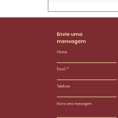
Agentes de trânsito da
AMC aprovam proposta
de reestruturação do
PCCS
Envie uma
mensagem
Nome
Email
Telefone
Insira uma mensagem