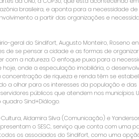
artes da ONU, a COP30, que está acontecendo em
zônia brasileira, e aponta para a necessidade de
volvimento a partir das organizações e necessi
rio-geral do Sindifort, Augusto Monteiro, Roseno e
es de se pensar a cidade e as formas de organiza
er com a natureza. O enfoque puxa para a necess
de hoje, onde a especulação imobiliária, o desenvol
a concentração de riqueza e renda têm se estabe
do a olhar para os interesses da população e das 
servidores públicos que atendem nos municípios.
 quadro Sind+Diálogo.
Cultura, Aldamira Silva (Comunicação) e Yanderso
apresentam o SESC, serviço que conta com uma par
 todos os associados do Sindifort, como uma opção