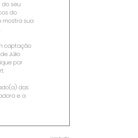
 do seu 
cos do 
e mostra sua 
.
om captação 
e Júlio 
ique por 
t.
sado(a) das 
adora e a 