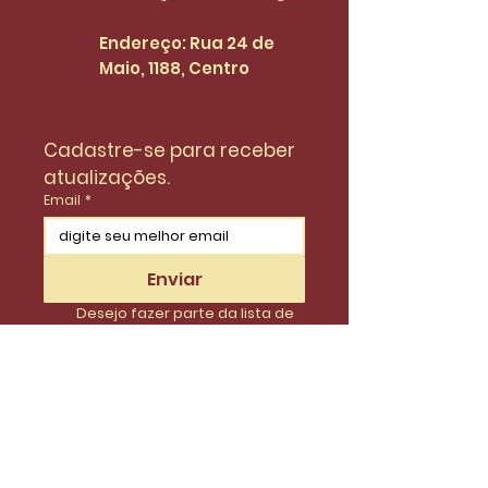
Endereço: Rua 24 de
Maio, 1188, Centro
Cadastre-se para receber 
atualizações.
Email
*
Enviar
Desejo fazer parte da lista de 
do SinidiFort para receber 
atualizações e novidades.
*
Envie uma mensagem
Nome