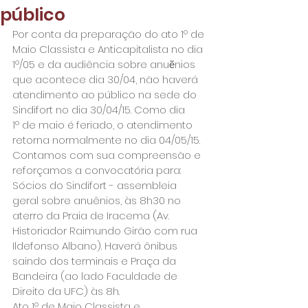
público
Por conta da preparação do ato 1º de 
Maio Classista e Anticapitalista no dia 
1º/05 e da audiência sobre anuẽnios 
que acontece dia 30/04, não haverá 
atendimento ao público na sede do 
Sindifort no dia 30/04/15. Como dia 
1º de maio é feriado, o atendimento 
retorna normalmente no dia 04/05/15.
Contamos com sua compreensão e 
reforçamos a convocatória para:
Sócios do Sindifort - assembleia 
geral sobre anuênios, às 8h30 no 
aterro da Praia de Iracema (Av. 
Historiador Raimundo Girão com rua 
Ildefonso Albano). Haverá ônibus 
saindo dos terminais e Praça da 
Bandeira (ao lado Faculdade de 
Direito da UFC) às 8h.
Ato 
1º de Maio Classista e 