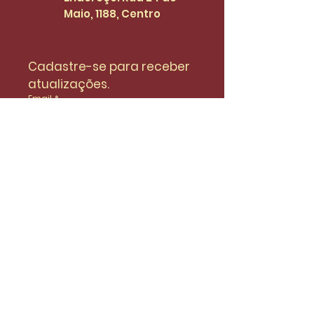
Maio, 1188, Centro
Cadastre-se para receber 
atualizações.
Email
*
Enviar
Desejo fazer parte da lista de 
do SinidiFort para receber 
atualizações e novidades.
*
Envie uma mensagem
Nome