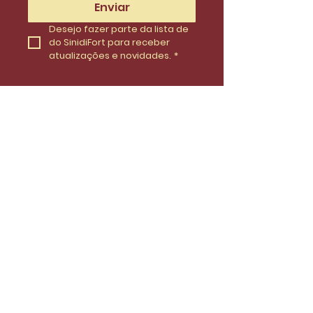
Enviar
Desejo fazer parte da lista de 
do SinidiFort para receber 
atualizações e novidades.
*
Envie uma mensagem
Nome
Email
Telefone
Insira uma mensagem