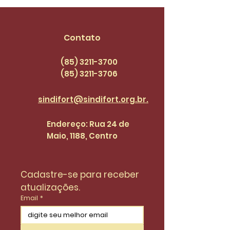
compromete com
garis seja de 
pautas dos
3.036,00 no P
servidores(as) |
categoria
Contato
SINDI+FORT EPISÓDIO
47
(85) 3211-3700
(85) 3211
-3706
sindifort@sindifort.org.br.
Endereço: Rua 24 de
Maio, 1188, Centro
Cadastre-se para receber 
atualizações.
Email
*