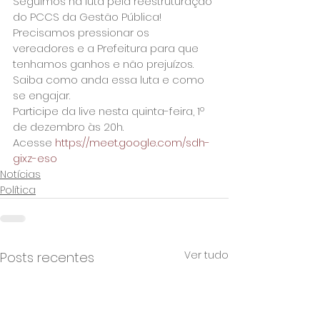
Seguimos na luta pela reestruturação 
do PCCS da Gestão Pública! 
Precisamos pressionar os 
vereadores e a Prefeitura para que 
tenhamos ganhos e não prejuízos.
Saiba como anda essa luta e como 
se engajar.
Participe da live nesta quinta-feira, 1º 
de dezembro às 20h.
Acesse 
https://meet.google.com/sdh-
gixz-eso
Notícias
Política
Ver tudo
Posts recentes