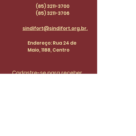
47
(85) 3211-3700
(85) 3211
-3706
sindifort@sindifort.org.br.
Endereço: Rua 24 de
Maio, 1188, Centro
Cadastre-se para receber 
atualizações.
Email
*
Enviar
Desejo fazer parte da lista de 
do SinidiFort para receber 
atualizações e novidades.
*