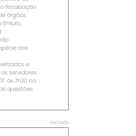
 fiscalização 
de órgãos 
 Emlurb, 
t 
não 
spécie aos 
os servidores 
17, às 7h30 na 
as questões 
Ver tudo