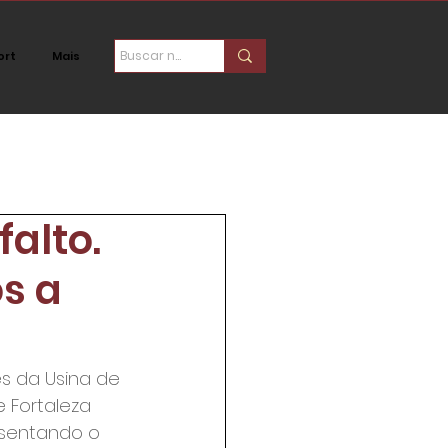
ort
Mais
ica
Social
falto.
os a
s da Usina de 
 Fortaleza 
esentando o 