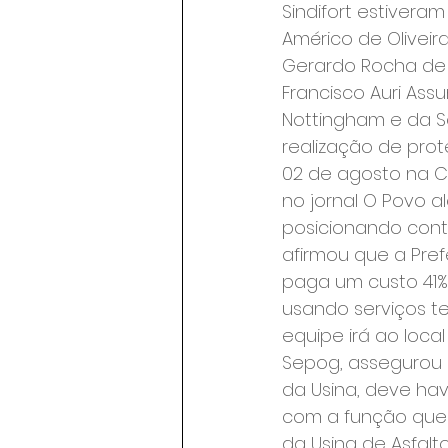
Sindifort estiveram
Américo de Oliveir
Gerardo Rocha de O
Francisco Auri Assu
Nottingham e da Se
realização de prot
02 de agosto na C
no jornal O Povo a
posicionando contr
afirmou que a Pref
paga um custo 41%
usando serviços ter
equipe irá ao local
Sepog, assegurou q
da Usina, deve hav
com a função que e
da Usina de Asfal