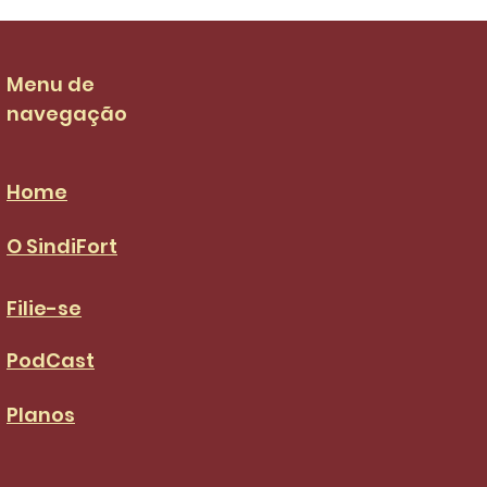
 23 de junho,...
Menu de
navegação
Home
O SindiFort
Filie-se
PodCast
Planos