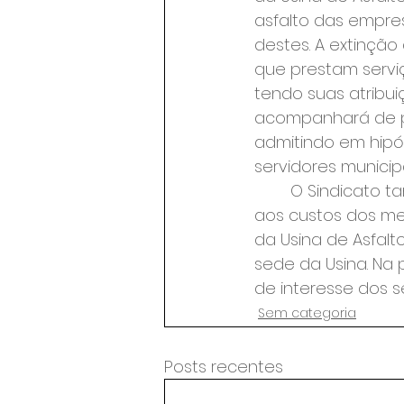
asfalto das empres
destes. A extinçã
que prestam servi
tendo suas atribui
acompanhará de pe
admitindo em hipó
servidores municipa
 	O Sindicato também estará atento à qualidade dos serviços terceirizados e 
aos custos dos me
da Usina de Asfalt
sede da Usina. Na
de interesse dos se
Sem categoria
Posts recentes