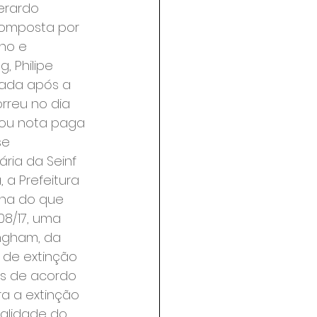
Gerardo 
composta por 
no e 
, Philipe 
cada após a 
rreu no dia 
cou nota paga 
se 
ria da Seinf 
 a Prefeitura 
ina do que 
08/17, uma 
ingham, da 
 de extinção 
es de acordo 
a a extinção 
alidade do 