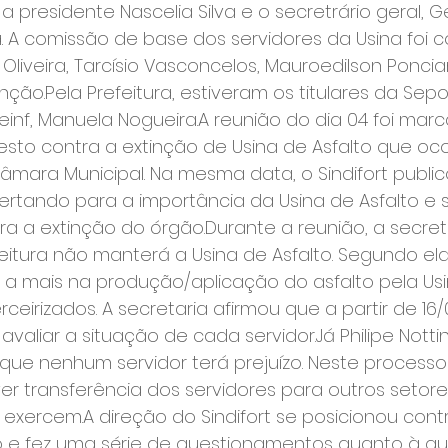
 a presidente Nascelia Silva e o secretrário geral, 
a. A comissão de base dos servidores da Usina foi 
liveira, Tarcísio Vasconcelos, Mauroedilson Poncia
nção.Pela Prefeitura, estiveram os titulares da Sepog
inf, Manuela Nogueira.A reunião do dia 04 foi mar
esto contra a extinção de Usina de Asfalto que oco
âmara Municipal. Na mesma data, o Sindifort publi
lertando para a importância da Usina de Asfalto e 
a a extinção do órgão.Durante a reunião, a secretá
eitura não manterá a Usina de Asfalto. Segundo ela,
 a mais na produção/aplicação do asfalto pela Us
ceirizados. A secretaria afirmou que a partir de 16/
 avaliar a situação de cada servidor.Já Philipe Nott
ue nenhum servidor terá prejuízo. Neste processo
er transferência dos servidores para outros setor
xercem.A direção do Sindifort se posicionou contr
to e fez uma série de questionamentos quanto à qu