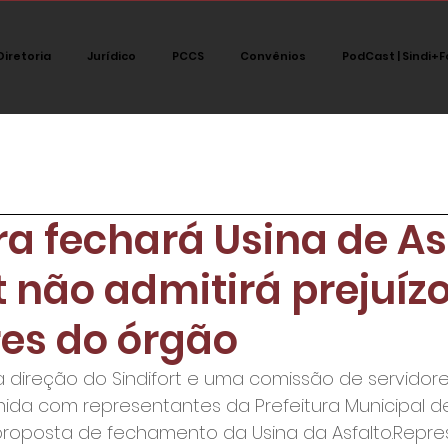
Diretoria
Jurídico
PCCS
Convênios
PodCast | Sindi+F
tegoria
Jurídico
Notícias
Destaque
Polít
ra fechará Usina de As
PodCast Sindi+fort
t não admitirá prejuíz
res do órgão
a direção do Sindifort e uma comissão de servidore
nida com representantes da Prefeitura Municipal de
proposta de fechamento da Usina da Asfalto.Repr