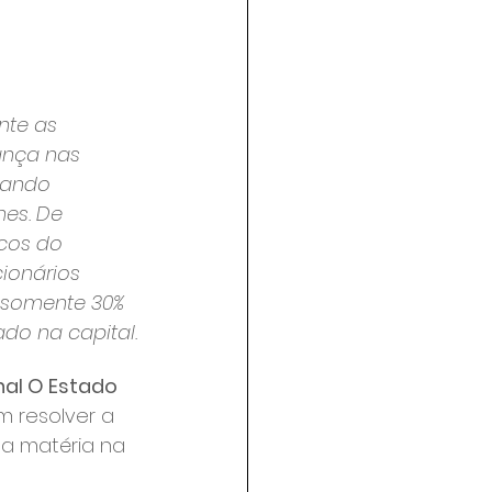
nte as 
ança nas 
tando 
es. De 
cos do 
cionários 
 somente 30% 
do na capital.
nal O Estado 
m resolver a 
a matéria na 