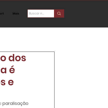
ort
Mais
ica
Social
ão dos
a é
s e
a 
paralisação 