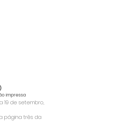
)
ção impressa
ia 19 de setembro, 
a página três da