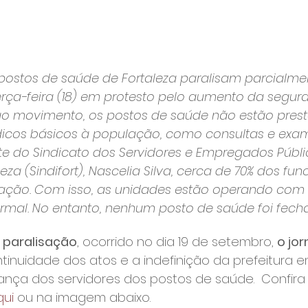
postos de saúde de Fortaleza paralisam parcialme
erça-feira (18) em protesto pelo aumento da segur
ao movimento, os postos de saúde não estão pres
cos básicos à população, como consultas e exam
te do Sindicato dos Servidores e Empregados Públi
eza (Sindifort), Nascelia Silva, cerca de 70% dos fun
sação. Com isso, as unidades estão operando com
mal. No entanto, nenhum posto de saúde foi fecha
 paralisação
, ocorrido no dia 19 de setembro, 
o jor
tinuidade dos atos e a indefinição da prefeitura e
nça dos servidores dos postos de saúde.  Confira 
qui
 ou na imagem abaixo.
