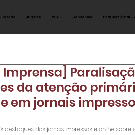
Diretoria
Jurídico
PCCS
Convênios
PodCast | Sindi+F
tegoria
Jurídico
Notícias
Destaque
Polít
a Imprensa] Paralisaç
PodCast Sindi+fort
res da atenção primári
e em jornais impresso
ais destaques dos jornais impressos e online sobre 