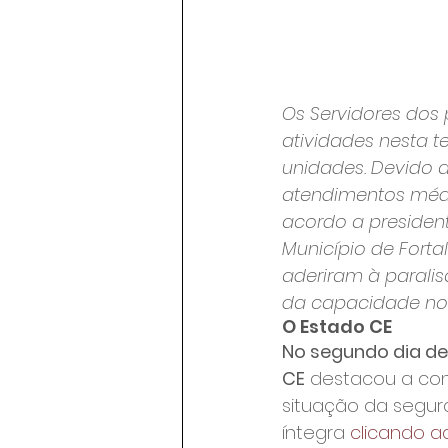
Os Servidores dos 
atividades nesta t
unidades. Devido 
atendimentos médi
acordo a presiden
Município de Fortal
aderiram à parali
da capacidade nor
O Estado CE
No segundo dia de
CE
 destacou a con
situação da segura
íntegra 
clicando a