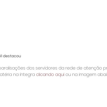
 G1 destacou
 paralisações dos servidores da rede de atenção pr
atéria na íntegra 
clicando aqui
 ou na imagem abaix