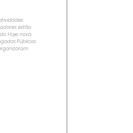
atividades 
hadores estão 
o. Hoje, nova 
egados Públicos 
 organizaram 