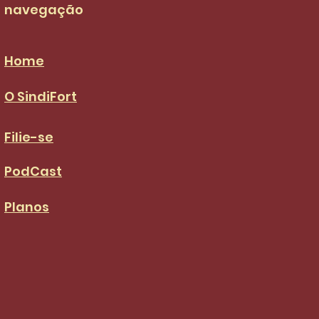
navegação
Home
O SindiFort
Filie-se
PodCast
Planos