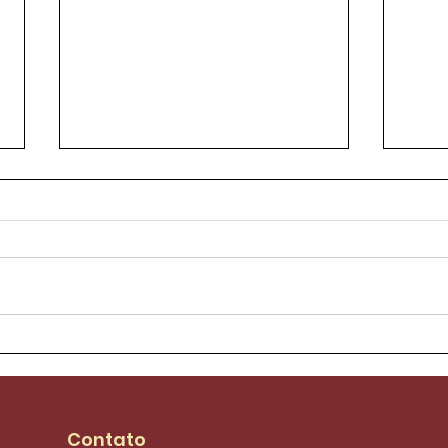
Fim da escala 6X1:
Conv
sindicalistas
da 
comemoram aprovação
na Câmara e preparam
Contato