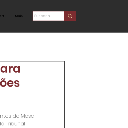
ort
Mais
ica
Social
para
ções
entes de Mesa 
o Tribunal 