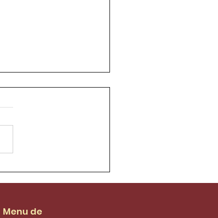
ênio Sindifort/Clube
Caixa
Menu de