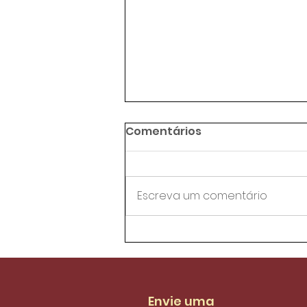
Comentários
Escreva um comentário
A enfermagem como
pilar da Saúde no Brasil |
SIND+FORT PODCAST
EPISÓDIO 44
Envie uma