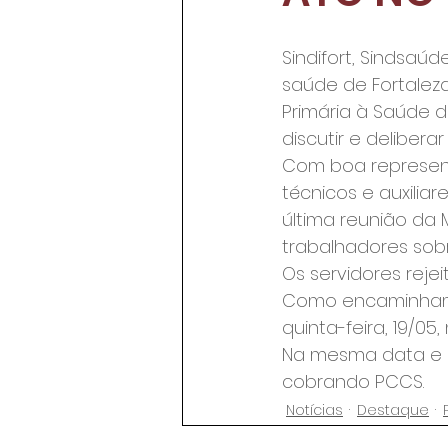
Sindifort, Sindsaú
saúde de Fortaleza
Primária à Saúde de
discutir e deliber
Com boa representa
técnicos e auxili
última reunião da 
trabalhadores sob
Os servidores rej
Como encaminhamen
quinta-feira, 19/05
Na mesma data e l
cobrando PCCS.
Notícias
Destaque