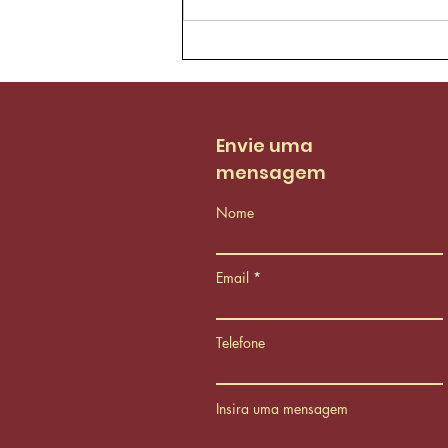
Agentes de trânsito da
AMC aprovam proposta
de reestruturação do
PCCS
Envie uma
mensagem
Nome
Email
Telefone
Insira uma mensagem