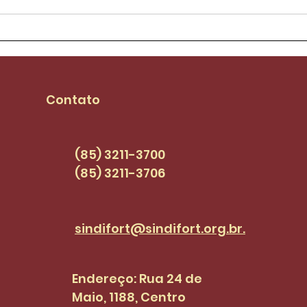
Aílton Lopes assume
Sind
mandato e se
piso
compromete com
seja
pautas dos
PCC
Contato
servidores(as) |
SINDI+FORT EPISÓDIO 47
(85) 3211-3700
(85) 3211-3706
sindifort@sindifort.org.br.
Endereço: Rua 24 de
Maio, 1188, Centro