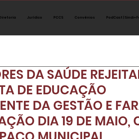
Diretoria
Jurídico
PCCS
Convênios
PodCast | Sindi+F
tegoria
Jurídico
Notícias
Destaque
Polít
RES DA SAÚDE REJEIT
PodCast Sindi+fort
TA DE EDUCAÇÃO
ENTE DA GESTÃO E FA
AÇÃO DIA 19 DE MAIO,
 PAÇO MUNICIPAL