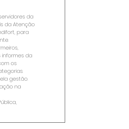
servidores da 
is da Atenção 
difort, para 
nte.
meiros, 
 informes da 
com os 
tegorias.
la gestão. 
sação na 
blica, 