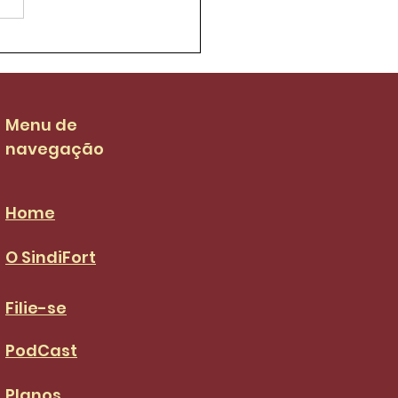
ifort luta para que
 salarial dos garis
 de R$ 3.036,00 no
S da categoria
Menu de
navegação
Home
O SindiFort
Filie-se
PodCast
Planos