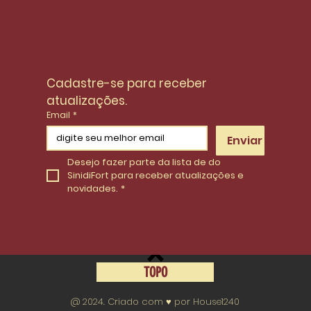
Cadastre-se para receber 
atualizações.
Email
*
Enviar
Desejo fazer parte da lista de do 
SinidiFort para receber atualizações e 
novidades.
*
TOPO
@ 2024. Criado com ♥ por House1240