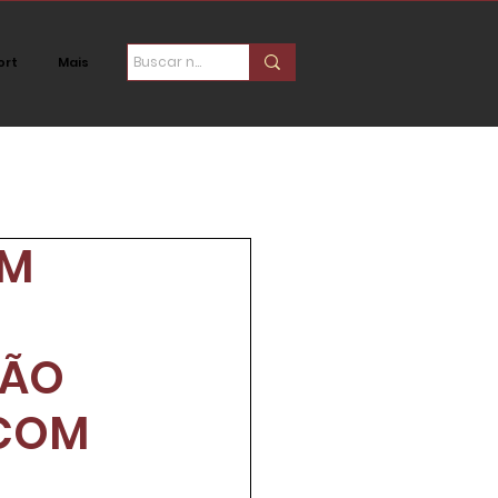
ort
Mais
ica
Social
AM
RÃO
 COM