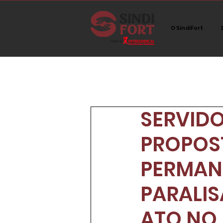
O SindiFort
All Posts
Network
Sem ca
SERVIDO
Imprensa
Tecnologia
PROPOS
PERMAN
PARALIS
ATO NO