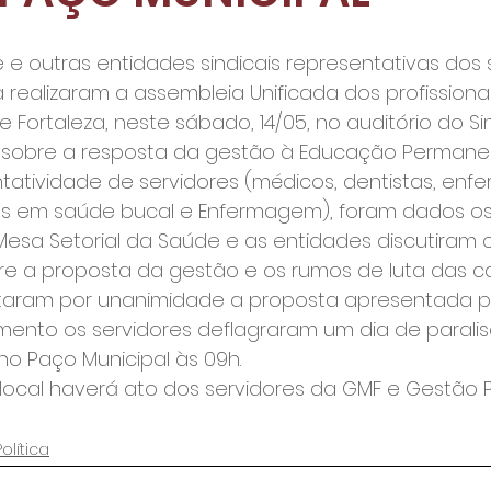
de e outras entidades sindicais representativas dos 
 realizaram a assembleia Unificada dos profissiona
 Fortaleza, neste sábado, 14/05, no auditório do Sin
ar sobre a resposta da gestão à Educação Permane
tividade de servidores (médicos, dentistas, enfer
ares em saúde bucal e Enfermagem), foram dados os
Mesa Setorial da Saúde e as entidades discutiram 
re a proposta da gestão e os rumos de luta das ca
eitaram por unanimidade a proposta apresentada pe
to os servidores deflagraram um dia de parali
, no Paço Municipal às 09h.
ocal haverá ato dos servidores da GMF e Gestão Pú
Política