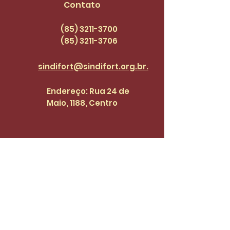
Contato
(85) 3211-3700
(85) 3211
-3706
sindifort@sindifort.org.br.
Endereço: Rua 24 de
Maio, 1188, Centro
Cadastre-se para receber 
atualizações.
Email
*
Enviar
Desejo fazer parte da lista de 
do SinidiFort para receber 