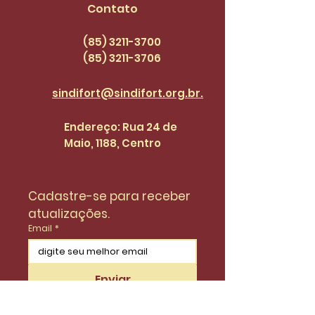
servidores(as) |
categoria
Contato
SINDI+FORT EPISÓDIO
47
(85) 3211-3700
(85) 3211
-3706
sindifort@sindifort.org.br.
Endereço: Rua 24 de
Maio, 1188, Centro
Cadastre-se para receber 
atualizações.
Email
*
Enviar
Desejo fazer parte da lista de 
do SinidiFort para receber 