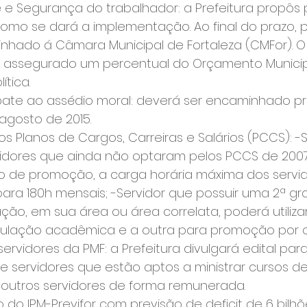
de e Segurança do trabalhador: a Prefeitura propôs 
 como se dará a implementação. Ao final do prazo, pr
hado á Câmara Municipal de Fortaleza (CMFor). O S
a assegurado um percentual do Orçamento Municip
ítica.
bate ao assédio moral: deverá ser encaminhado pro
 agosto de 2015.
dos Planos de Cargos, Carreiras e Salários (PCCS): -
vidores que ainda não optaram pelos PCCS de 200
ito de promoção, a carga horária máxima dos servid
ara 180h mensais; -Servidor que possuir uma 2ª gr
ação, em sua área ou área correlata, poderá utiliza
titulação acadêmica e a outra para promoção por 
 servidores da PMF: a Prefeitura divulgará edital para
 servidores que estão aptos a ministrar cursos de
outros servidores de forma remunerada.
 do IPM-Previfor com previsão de deficit de 6 bilhõ