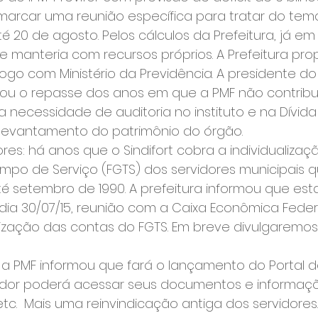
marcar uma reunião específica para tratar do tema
 20 de agosto. Pelos cálculos da Prefeitura, já em 
se manteria com recursos próprios. A Prefeitura prop
go com Ministério da Previdência. A presidente do S
brou o repasse dos anos em que a PMF não contribu
 a necessidade de auditoria no instituto e na Dívida
 levantamento do patrimônio do órgão.
ores: há anos que o Sindifort cobra a individualiza
mpo de Serviço (FGTS) dos servidores municipais q
é setembro de 1990. A prefeitura informou que est
ia 30/07/15, reunião com a Caixa Econômica Feder
ualização das contas do FGTS. Em breve divulgaremos
 a PMF informou que fará o lançamento do Portal do
vidor poderá acessar seus documentos e informaçõe
c.  Mais uma reinvindicação antiga dos servidores.