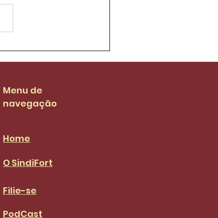
ifort luta para que
 salarial dos garis
 de R$ 3.036,00 no
S da categoria
Menu de
navegação
Home
O SindiFort
Filie-se
PodCast