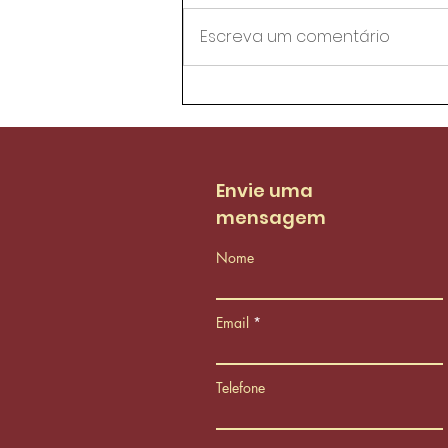
Escreva um comentário
Agentes de trânsito da
AMC aprovam proposta
de reestruturação do
PCCS
Envie uma
mensagem
Nome
Email
Telefone