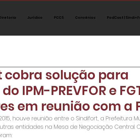
Diretoria
Jurídico
PCCS
Convênios
PodCast | Sindi+F
tegoria
Jurídico
Notícias
Destaque
Polít
t cobra solução para
PodCast Sindi+fort
a do IPM-PREVFOR e FG
res em reunião com a
2015, houve reunião entre o Sindifort, a Prefeitura M
outras entidades na Mesa de Negociação Central. Os
oram: