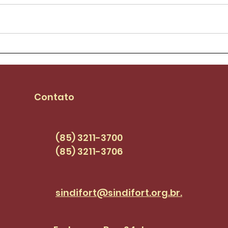
Aílton Lopes assume
Sind
mandato e se
piso
compromete com
seja
pautas dos
PCC
Contato
servidores(as) |
SINDI+FORT EPISÓDIO 47
(85) 3211-3700
(85) 3211-3706
sindifort@sindifort.org.br.