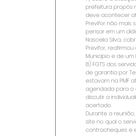
prefeitura propôs 
deve acontecer até
Previfor não mais 
pensar em um diálo
Nascelia Silva, co
Previfor, reafirmou
Município e de um
8) FGTS dos servid
de garantia por Te
estavam na PMF at
agendada para o d
discutir a individ
acertado.
Durante a reunião,
site no qual o ser
contracheques e et