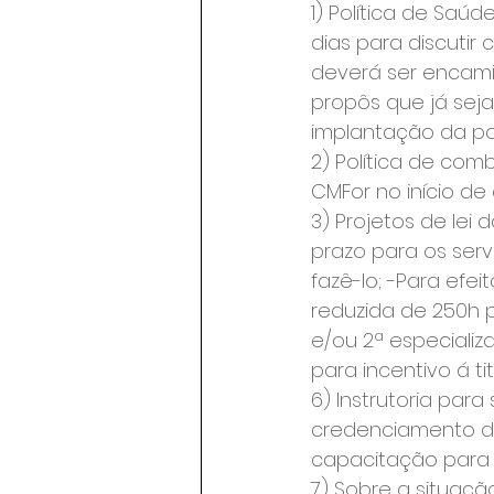
1) Política de Saú
dias para discutir
deverá ser encamin
propôs que já sej
implantação da pol
2) Política de com
CMFor no início de
3) Projetos de lei 
prazo para os ser
fazê-lo; -Para efe
reduzida de 250h p
e/ou 2ª especializ
para incentivo á 
6) Instrutoria para
credenciamento de
capacitação para 
7) Sobre a situação