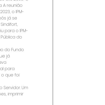
. A reunião 
2023, o IPM-
ôs já se 
indifort, 
iu para o IPM-
 Pública do 
ção do Fundo 
ue já 
ava 
al para 
 o que foi 
 Servidor. Um 
s, imprimir 