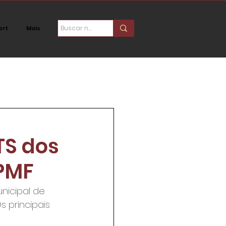
ort
Mais
ica
Social
TS dos
 PMF
unicipal de 
 principais 