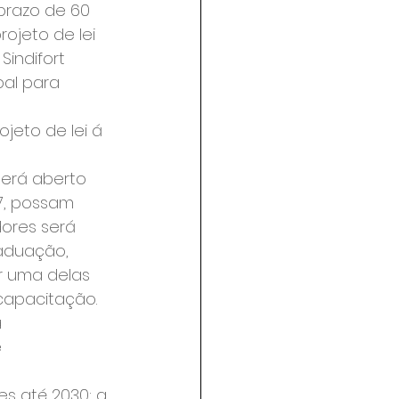
prazo de 60 
ojeto de lei 
indifort 
al para 
jeto de lei á 
Será aberto 
7, possam 
ores será 
aduação, 
r uma delas 
capacitação.
 
 
es até 2030: a 