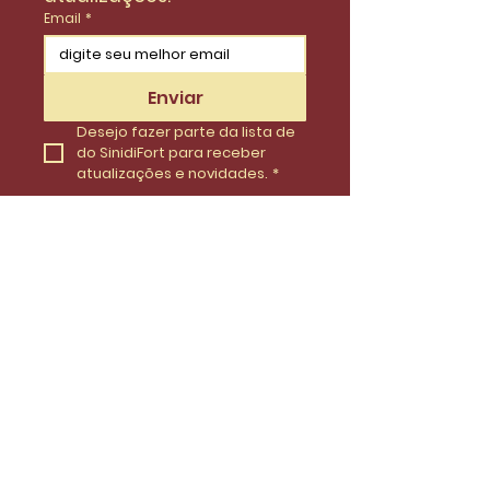
Email
*
Enviar
Desejo fazer parte da lista de 
do SinidiFort para receber 
atualizações e novidades.
*
Envie uma mensagem
Nome
Email
Telefone