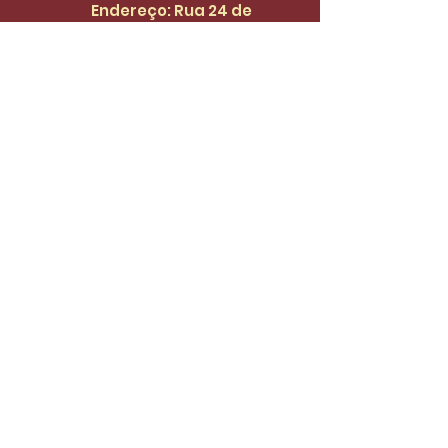
Endereço: Rua 24 de
Maio, 1188, Centro
Cadastre-se para receber 
atualizações.
Email
*
Enviar
Desejo fazer parte da lista de 
do SinidiFort para receber 
atualizações e novidades.
*
Envie uma mensagem
Nome