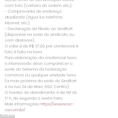
com foto (carteira de ordem, etc.);
- Comprovante de endereço 
atualizado (água, luz, telefone, 
internet, etc.);
- Declaração de filiado ao Sindifort 
(disponível na sede do sindicato ou 
com diretores);
O valor é de R$ 37,00 por credencial. A 
foto é feita na hora.
Para elaboração da credencial Sesc, 
o interessado deve comparecer a 
sede do Sistema da Federação 
comercio ou qualquer unidade Sesc 
(a mais próxima da sede do Sindifort 
é na rua 24 de Maio, 692, Centro).
O horário de atendimento é de 08 às 
17 h, de segunda a sexta-feira.
Mais informações: 
https://www.sesc-
ce.com.br/
Notícias