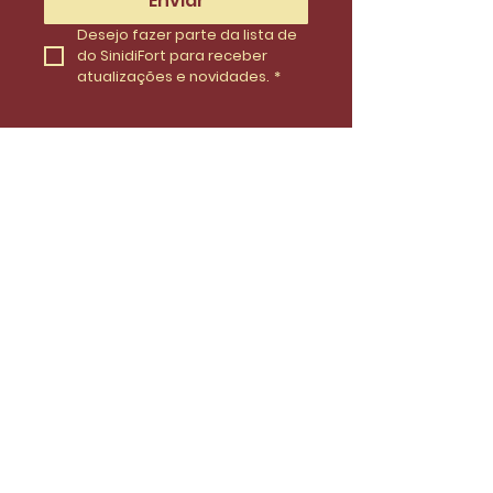
Enviar
Desejo fazer parte da lista de 
do SinidiFort para receber 
atualizações e novidades.
*
Envie uma mensagem
Nome
Email
Telefone
Insira uma mensagem