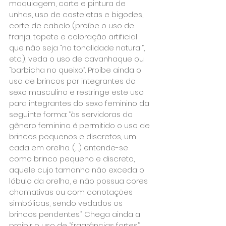
maquiagem, corte e pintura de 
unhas, uso de costeletas e bigodes, 
corte de cabelo (proíbe o uso de 
franja, topete e coloração artificial 
que não seja “na tonalidade natural”, 
etc.), veda o uso de cavanhaque ou 
“barbicha no queixo”. Proíbe ainda o 
uso de brincos por integrantes do 
sexo masculino e restringe este uso 
para integrantes do sexo feminino da 
seguinte forma: “às servidoras do 
gênero feminino é permitido o uso de 
brincos pequenos e discretos, um 
cada em orelha. (…) entende-se 
como brinco pequeno e discreto, 
aquele cujo tamanho não exceda o 
lóbulo da orelha, e não possua cores 
chamativas ou com conotações 
simbólicas, sendo vedados os 
brincos pendentes.” Chega ainda a 
proibir o uso de “fragrâncias fortes” 