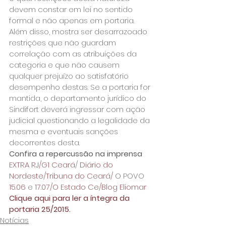
devem constar em lei no sentido 
formal e não apenas em portaria. 
Além disso, mostra ser desarrazoado 
restrições que não guardam 
correlação com as atribuições da 
categoria e que não causem 
qualquer prejuízo ao satisfatório 
desempenho destas. Se a portaria for 
mantida, o departamento jurídico do 
Sindifort deverá ingressar com ação 
judicial questionando a legalidade da 
mesma e eventuais sanções 
decorrentes desta.
Confira a repercussão na imprensa
EXTRA RJ/
G1 Ceará
/ 
Diário do 
Nordeste/
Tribuna do Ceará/
 O POVO 
15.06
 e 
17.07/
O Estado Ce/
Blog Eliomar
Clique aqui para ler a íntegra da 
portaria 25/2015.
Notícias