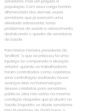
servidores, mas um prejuízo à 
população. Com essa carga horária 
diferenciada dos demais, esses 
servidores que já exercem uma 
atividade estressante, terão 
problemas de saúde e adoecimento, 
desfalcando o quadro de servidores 
da Saúde.
Para Eriston Ferreira, presidente do 
Sindifort, “o que aconteceu foi uma 
injustiça. Se comparada à situação 
anterior, quando os trabalhadores 
foram contratados como celetistas, 
uma contratação esdrúxula, houve 
avanços. Mas na transmutação 
desses celetistas para servidores 
públicos, eles não estão na mesma 
condição daqueles que já atuam na 
Saúde. Enquanto os atuais servidores 
têm 10 plantões de 12x36 horas, o 