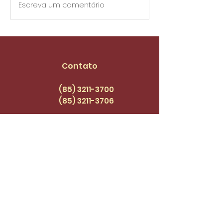
Compareça! Assembleia
Advogados pres
Escreva um comentário
Geral, às 8h30
para informes ju
sexta-feira, 23 de 
Contato
(85) 3211-3700
(85) 3211
-3706
sindifort@sindifort.org.br.
Endereço: Rua 24 de
Maio, 1188, Centro
Cadastre-se para receber 
atualizações.
Email
*