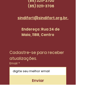
47
(85) 3211-3700
(85) 3211
-3706
sindifort@sindifort.org.br.
Endereço: Rua 24 de
Maio, 1188, Centro
Cadastre-se para receber 
atualizações.
Email
*
Enviar
Desejo fazer parte da lista de 
do SinidiFort para receber 
atualizações e novidades.
*