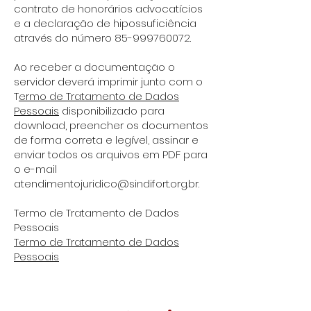
contrato de honorários advocatícios
e a declaração de hipossuficiência
através do número
85-999760072
.
Ao receber a documentação o
servidor deverá imprimir junto com o
T
ermo de Tratamento de Dados
Pessoais
disponibilizado para
download, preencher os documentos
de forma correta e legível, assinar e
enviar todos os arquivos em PDF para
o e-mail
atendimentojuridico@sindifort.org.br
.
Termo de Tratamento de Dados
Pessoais
Termo de Tratamento de Dados
Pessoais