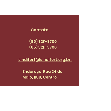
Contato
(85) 3211-3700
(85) 3211
-3706
sindifort@sindifort.org.br.
Endereço: Rua 24 de
Maio, 1188, Centro
Cadastre-se para receber 
atualizações.
Email
*