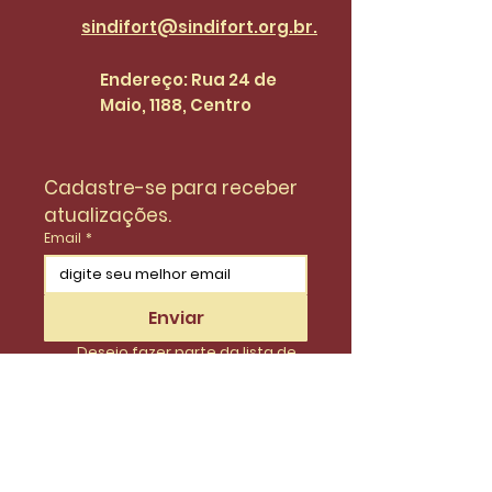
sindifort@sindifort.org.br.
Endereço: Rua 24 de
Maio, 1188, Centro
Cadastre-se para receber 
atualizações.
Email
*
Enviar
Desejo fazer parte da lista de 
do SinidiFort para receber 
atualizações e novidades.
*
Envie uma mensagem