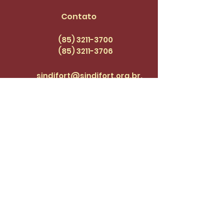
Contato
(85) 3211-3700
(85) 3211
-3706
sindifort@sindifort.org.br.
Endereço: Rua 24 de
Maio, 1188, Centro
Cadastre-se para receber 
atualizações.
Email
*
Enviar