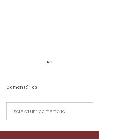
Comentários
Escreva um comentário
Novo horário de
Aviso de
funcionamento
funcionamen