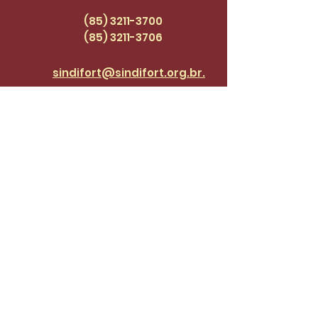
47
(85) 3211-3700
(85) 3211
-3706
sindifort@sindifort.org.br.
Endereço: Rua 24 de
Maio, 1188, Centro
Cadastre-se para receber 
atualizações.
Email
*
Enviar
Desejo fazer parte da lista de 
do SinidiFort para receber 
atualizações e novidades.
*