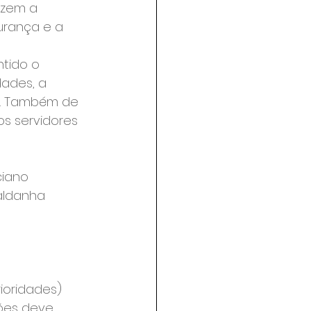
azem a 
urança e a 
tido o 
ades, a 
o. Também de 
os servidores 
ciano
Saldanha
rioridades)
sões deve 