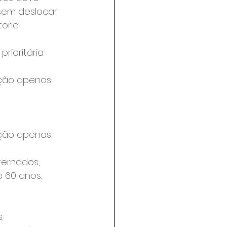
sem deslocar 
oria.
rioritária 
ação apenas 
ação apenas 
ternados, 
 60 anos.
.