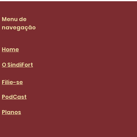
 salarial dos garis
 de R$ 3.036,00 no
S da categoria
Menu de
navegação
Home
O SindiFort
Filie-se
PodCast
Planos