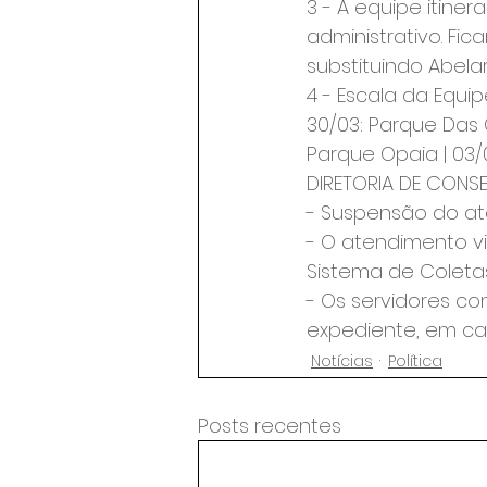
3 - A equipe itine
administrativo. Fi
substituindo Abela
4 - Escala da Equip
30/03: Parque Das C
Parque Opaia | 03/
DIRETORIA DE CON
- Suspensão do ate
- O atendimento vi
Sistema de Coletas
- Os servidores c
expediente, em car
Notícias
Política
Posts recentes