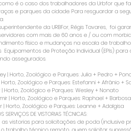
 como é o caso dos trabalhadores da Urbfor que f
ças e parques da cidade. Para resguardar a seg
a.
perintendente da URBFor, Régis Tavares,  foi garan
ervidores com mais de 60 anos e / ou com morbid
dimento físico e mudanças na escala de trabalh
  Equipamentos de Proteção Individual (EPIs) para 
ndo assegurados. 
ey | Horto, Zoológico e Parques: Julia + Pedro + Pon
 | Horto, Zoológico e Parques: Estefanni + Afrânio + 
er | Horto, Zoológico e Parques: Wesley + Nonato
imir | Horto, Zoológico e Parques: Raphael + Barbosa
er | Horto, Zoológico e Parques: Leanne + Adalgisa
 SERVIÇOS DE VISTORIAS TÉCNICAS:
as vistorias para solicitações de poda (inclusive p
r o trabalho técnico remoto, quem solicitar supres