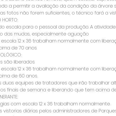
odo a permitir a avaliação da condição da árvore 
s fotos não forem suficientes, o técnico fará a vist
 HORTO:
do escala para o pessoal da produção. A atividade p
o das mudas, especialmente aguação
m escala 12 x 36 trabalham normalmente com liber
cima de 70 anos.
OOLÓGICO:
os são liberados.
m escala 12 x 36 trabalham normalmente com liber
cima de 60 anos.
 duas equipes de tratadores que irão trabalhar al
os finais de semana e liberando que tem acima de
INERANTE:
vigias com escala 12 x 36 trabalham normalmente.
s vistorias diárias pelos administradores de Parques