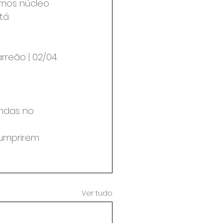
emos núcleo 
tá 
rreão | 02/04: 
andas no 
umprirem 
Ver tudo