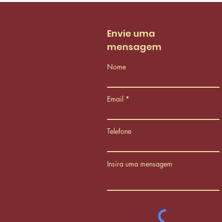
AMC aprovam proposta
de reestruturação do
PCCS
Envie uma
mensagem
Nome
Email
Telefone
Insira uma mensagem