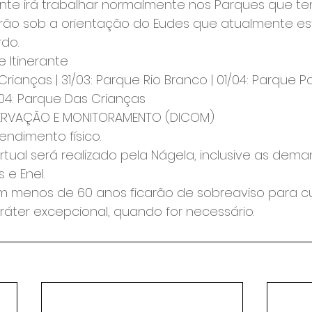
rante irá trabalhar normalmente nos Parques que t
carão sob a orientação do Eudes que atualmente es
rdo.
e Itinerante
rianças | 31/03: Parque Rio Branco | 01/04: Parque Pa
04: Parque Das Crianças
SERVAÇÃO E MONITORAMENTO (DICOM)
ndimento físico.
rtual será realizado pela Nágela, inclusive as dem
 e Enel.
om menos de 60 anos ficarão de sobreaviso para c
áter excepcional, quando for necessário.