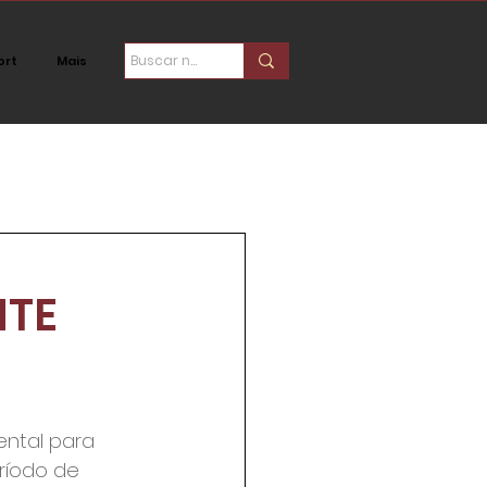
ort
Mais
ica
Social
NTE
ntal para 
ríodo de 