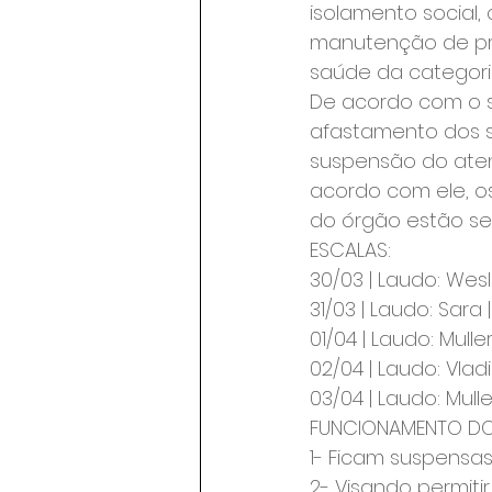
isolamento social,
manutenção de pra
saúde da categori
De acordo com o su
afastamento dos s
suspensão do aten
acordo com ele, os
do órgão estão se
ESCALAS:
30/03 | Laudo: Wesl
31/03 | Laudo: Sara
01/04 | Laudo: Mull
02/04 | Laudo: Vlad
03/04 | Laudo: Mull
FUNCIONAMENTO DOS
1- Ficam suspensas 
2- Visando permiti