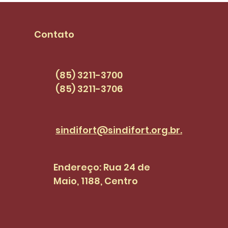
mandato e se
piso
compromete com
seja
pautas dos
PCC
Contato
servidores(as) |
SINDI+FORT EPISÓDIO 47
(85) 3211-3700
(85) 3211-3706
sindifort@sindifort.org.br.
Endereço: Rua 24 de
Maio, 1188, Centro